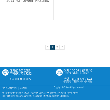
2017 Halloween Pictures
1
2
대치 02-501-3252
대치 100-031-657340
분당 031-711-3252
신한은행 / 예금주 : (주)에디센
분당 140-013-908424
월-금 1:00PM~10:00PM
신한은행 / 예금주 : 에디센어학원
Copyright © Edisen All rights reserved.
개인정보처리방침
이용약관
에디센어학원(대치캠퍼스) /
제 10599호 / 서울특별시강남서초교육지원청 / 학교교과교습학원 (국제화 - 외국어)
에디센어학원(분당캠퍼스) /
제 6583호 / 경기도성남교육지원청 / 학교교과교습학원 (실용외국어)