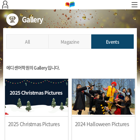
본문 바로가기
Gallery
All
Magazine
Events
에디센어학원의 Gallery입니다.
2025 Christmas Pictures
2024 Halloween Pictures