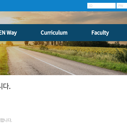
ID
PW
EN Way
Curriculum
Faculty
니다.
리합니다.